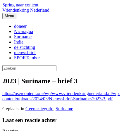
Spring naar content
Vriendenkring Nederland
Menu
doneer
Nicaragua
Suriname
India
de stichting
nieuwsbrief
SPORTember
2023 | Suriname – brief 3
https://usercontent.one/wp/www.vriendenkringnederland.nl/wp-
content/uploads/2024/03/Nieuwsbrief-Suriname-2023-3.pdf
Geplaatst in
Geen categorie
,
Suriname
Laat een reactie achter