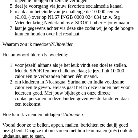
bijeen te brengen of zelfs te verhogen
deel je voortgang via jouw favoriete socialmedia kanaal
maak aan het einde van je challenge de 10.000 centen
(€100,-) over op NL67 INGB 0000 024 034 t.n.v. Stg
Vriendenkring Nederland ovv. SPORTember + jouw naam.
laat je gegevens achter via deze site zodat wij je op de hoogte
kunnen houden over het resultaat
Waarom zou ik meedoen?
Uitbreiden
Het antwoord hierop is tweeledig:
voor jezelf, althans als je het leuk vindt een doel te stellen.
Met de SPORTember challenge daag je jezelf uit 10.000
calorieën te verbranden binnen één maand.
om kinderen in Nicaragua, Suriname en India voedzame
calorieën te geven. Helaas gaat het in deze landen niet voor
iedereen goed. Met jouw bijdrage en onze directe
contactpersonen in deze landen geven we de kinderen daar
een toekomst.
Hoe kan ik vrienden uitdagen?
Uitbreiden
Vooral door ze te bellen, appen, mailen, berichten etc dat jij goed
bezig bent. Daag ze uit om samen met hun teammaten (m/v) ook de
uitdaging aan te gaan.