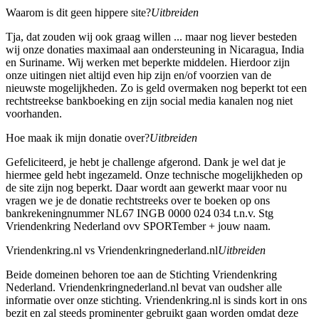
Waarom is dit geen hippere site?
Uitbreiden
Tja, dat zouden wij ook graag willen ... maar nog liever besteden
wij onze donaties maximaal aan ondersteuning in Nicaragua, India
en Suriname. Wij werken met beperkte middelen. Hierdoor zijn
onze uitingen niet altijd even hip zijn en/of voorzien van de
nieuwste mogelijkheden. Zo is geld overmaken nog beperkt tot een
rechtstreekse bankboeking en zijn social media kanalen nog niet
voorhanden.
Hoe maak ik mijn donatie over?
Uitbreiden
Gefeliciteerd, je hebt je challenge afgerond. Dank je wel dat je
hiermee geld hebt ingezameld. Onze technische mogelijkheden op
de site zijn nog beperkt. Daar wordt aan gewerkt maar voor nu
vragen we je de donatie rechtstreeks over te boeken op ons
bankrekeningnummer NL67 INGB 0000 024 034 t.n.v. Stg
Vriendenkring Nederland ovv SPORTember + jouw naam.
Vriendenkring.nl vs Vriendenkringnederland.nl
Uitbreiden
Beide domeinen behoren toe aan de Stichting Vriendenkring
Nederland. Vriendenkringnederland.nl bevat van oudsher alle
informatie over onze stichting. Vriendenkring.nl is sinds kort in ons
bezit en zal steeds prominenter gebruikt gaan worden omdat deze