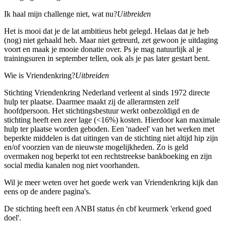
Ik haal mijn challenge niet, wat nu?
Uitbreiden
Het is mooi dat je de lat ambitieus hebt gelegd. Helaas dat je heb
(nog) niet gehaald heb. Maar niet getreurd, zet gewoon je uitdaging
voort en maak je mooie donatie over. Ps je mag natuurlijk al je
trainingsuren in september tellen, ook als je pas later gestart bent.
Wie is Vriendenkring?
Uitbreiden
Stichting Vriendenkring Nederland verleent al sinds 1972 directe
hulp ter plaatse. Daarmee maakt zij de allerarmsten zelf
hoofdpersoon. Het stichtingsbestuur werkt onbezoldigd en de
stichting heeft een zeer lage (<16%) kosten. Hierdoor kan maximale
hulp ter plaatse worden geboden. Een 'nadeel' van het werken met
beperkte middelen is dat uitingen van de stichting niet altijd hip zijn
en/of voorzien van de nieuwste mogelijkheden. Zo is geld
overmaken nog beperkt tot een rechtstreekse bankboeking en zijn
social media kanalen nog niet voorhanden.
Wil je meer weten over het goede werk van Vriendenkring kijk dan
eens op de andere pagina's.
De stichting heeft een ANBI status én cbf keurmerk 'erkend goed
doel'.