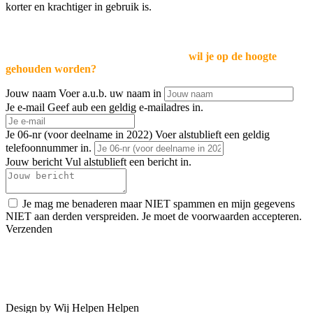
korter en krachtiger in gebruik is.
EEN ANDERE VRAAG?
Een vraag, wens voor meer informatie of
wil je op de hoogte
gehouden worden?
Laat dan je gegevens achter:
Jouw naam
Voer a.u.b. uw naam in
Je e-mail
Geef aub een geldig e-mailadres in.
Je 06-nr (voor deelname in 2022)
Voer alstublieft een geldig
telefoonnummer in.
Jouw bericht
Vul alstublieft een bericht in.
Je mag me benaderen maar NIET spammen en mijn gegevens
NIET aan derden verspreiden.
Je moet de voorwaarden accepteren.
Verzenden
SPORTember is een initiatief van Stichting Vriendenkring
Nederland. Een erkend goed doel sinds 1972 dat direct ter
plaatse helpt
.
Design by Wij Helpen Helpen