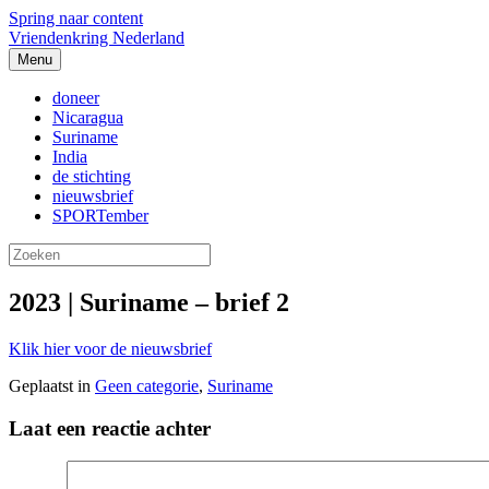
Spring naar content
Vriendenkring Nederland
Menu
doneer
Nicaragua
Suriname
India
de stichting
nieuwsbrief
SPORTember
2023 | Suriname – brief 2
Klik hier voor de nieuwsbrief
Geplaatst in
Geen categorie
,
Suriname
Laat een reactie achter