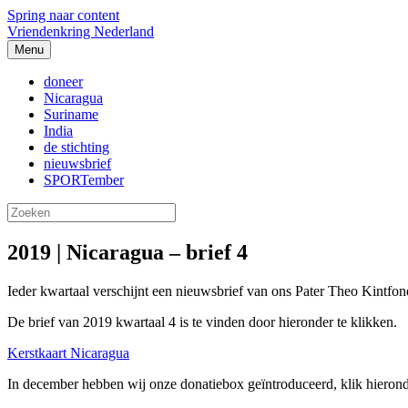
Spring naar content
Vriendenkring Nederland
Menu
doneer
Nicaragua
Suriname
India
de stichting
nieuwsbrief
SPORTember
2019 | Nicaragua – brief 4
Ieder kwartaal verschijnt een nieuwsbrief van ons Pater Theo Kintfo
De brief van 2019 kwartaal 4 is te vinden door hieronder te klikken.
Kerstkaart Nicaragua
In december hebben wij onze donatiebox geïntroduceerd, klik hierond