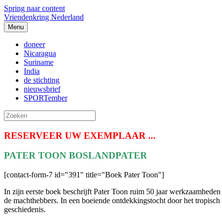
Spring naar content
Vriendenkring Nederland
Menu
doneer
Nicaragua
Suriname
India
de stichting
nieuwsbrief
SPORTember
RESERVEER UW EXEMPLAAR ...
PATER TOON BOSLANDPATER
[contact-form-7 id="391" title="Boek Pater Toon"]
In zijn eerste boek beschrijft Pater Toon ruim 50 jaar werkzaamheden 
de machthebbers. In een boeiende ontdekkingstocht door het tropisch
geschiedenis.